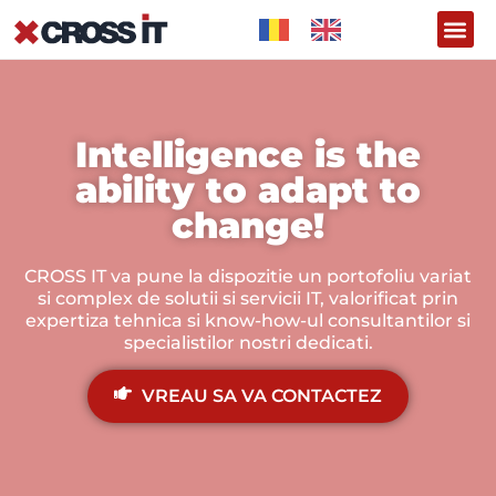
CE NE
LEASING
Intelligence is the
ability to adapt to
change!
CROSS IT va pune la dispozitie un portofoliu variat
si complex de solutii si servicii IT, valorificat prin
expertiza tehnica si know-how-ul consultantilor si
specialistilor nostri dedicati.
VREAU SA VA CONTACTEZ